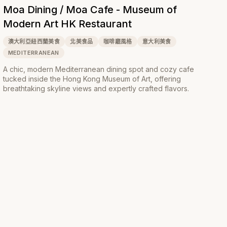
Moa Dining / Moa Cafe - Museum of
Modern Art HK Restaurant
澳大利亞紐西蘭美食
北美食品
咖啡廳風格
意大利美食
MEDITERRANEAN
A chic, modern Mediterranean dining spot and cozy cafe
tucked inside the Hong Kong Museum of Art, offering
breathtaking skyline views and expertly crafted flavors.