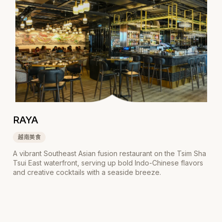
RAYA
越南美食
A vibrant Southeast Asian fusion restaurant on the Tsim Sha
Tsui East waterfront, serving up bold Indo-Chinese flavors
and creative cocktails with a seaside breeze.