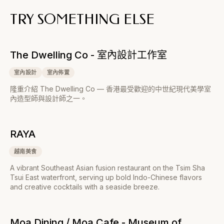
TRY SOMETHING ELSE
The Dwelling Co - 室內設計工作室
室內設計
室內佈置
隆重介紹 The Dwelling Co — 香港最受歡迎的中世紀現代美學室
內造型師與設計師之一。
RAYA
越南美食
A vibrant Southeast Asian fusion restaurant on the Tsim Sha
Tsui East waterfront, serving up bold Indo-Chinese flavors
and creative cocktails with a seaside breeze.
Moa Dining / Moa Cafe - Museum of