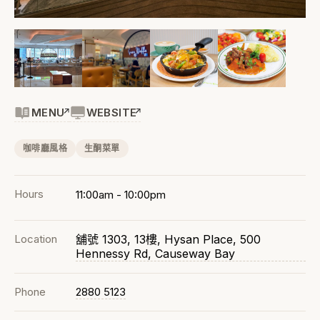
MENU
WEBSITE
咖啡廳風格
生酮菜單
Hours
11:00am - 10:00pm
Location
舖號 1303, 13樓, Hysan Place, 500
Hennessy Rd, Causeway Bay
Phone
2880 5123