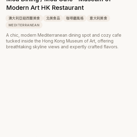
Modern Art HK Restaurant
澳大利亞紐西蘭美食
北美食品
咖啡廳風格
意大利美食
MEDITERRANEAN
A chic, modern Mediterranean dining spot and cozy cafe
tucked inside the Hong Kong Museum of Art, offering
breathtaking skyline views and expertly crafted flavors.